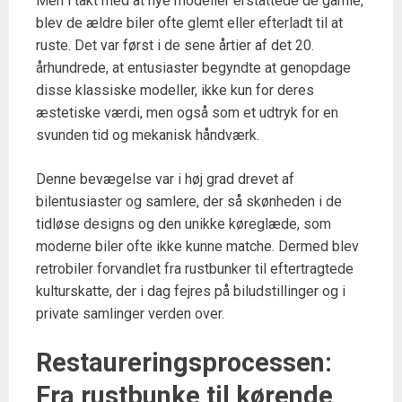
Men i takt med at nye modeller erstattede de gamle,
blev de ældre biler ofte glemt eller efterladt til at
ruste. Det var først i de sene årtier af det 20.
århundrede, at entusiaster begyndte at genopdage
disse klassiske modeller, ikke kun for deres
æstetiske værdi, men også som et udtryk for en
svunden tid og mekanisk håndværk.
Denne bevægelse var i høj grad drevet af
bilentusiaster og samlere, der så skønheden i de
tidløse designs og den unikke køreglæde, som
moderne biler ofte ikke kunne matche. Dermed blev
retrobiler forvandlet fra rustbunker til eftertragtede
kulturskatte, der i dag fejres på biludstillinger og i
private samlinger verden over.
Restaureringsprocessen:
Fra rustbunke til kørende