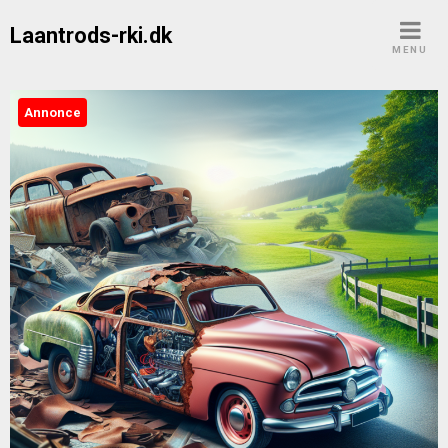
Skip
Laantrods-rki.dk
to
MENU
content
Annonce