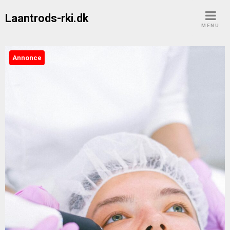
Skip
Laantrods-rki.dk
to
MENU
content
Annonce