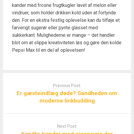
kander med frosne frugtkugler lavet af melon eller
vindruer, som holder drikken kold uden at fortynde
den. For en ekstra festlig oplevelse kan du tilføje et
farverigt sugerør eller pynte glasset med
sukkerkant. Mulighederne er mange – det handler
blot om at slippe kreativiteten løs og gøre den kolde
Pepsi Max til en del af oplevelsen!
Post
navigation
Previous Post:
Er gæsteindlæg døde? Sandheden om
moderne linkbuilding
Next Post:
Kendte kvinder med pigenavne der