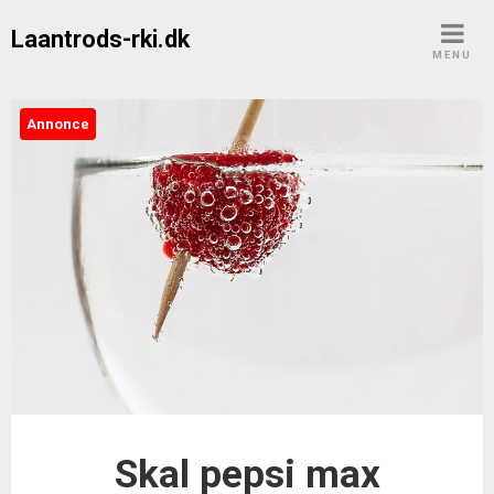
Skip
Laantrods-rki.dk
to
MENU
content
Annonce
Skal pepsi max