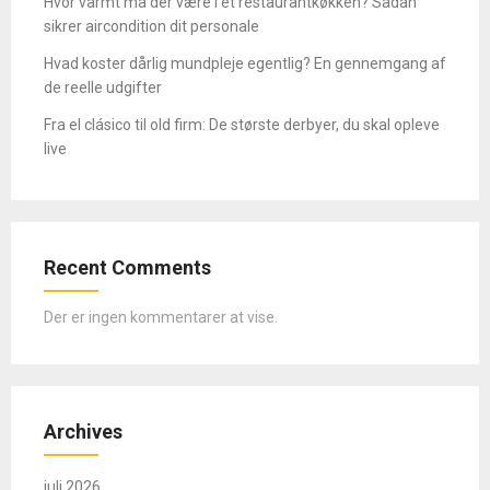
Hvor varmt må der være i et restaurantkøkken? Sådan
sikrer aircondition dit personale
Hvad koster dårlig mundpleje egentlig? En gennemgang af
de reelle udgifter
Fra el clásico til old firm: De største derbyer, du skal opleve
live
Recent Comments
Der er ingen kommentarer at vise.
Archives
juli 2026