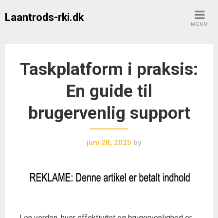
Skip
Laantrods-rki.dk
to
MENU
content
Taskplatform i praksis:
En guide til
brugervenlig support
juni 28, 2025
by
I en verden, hvor effektivitet og brugervenlighed er