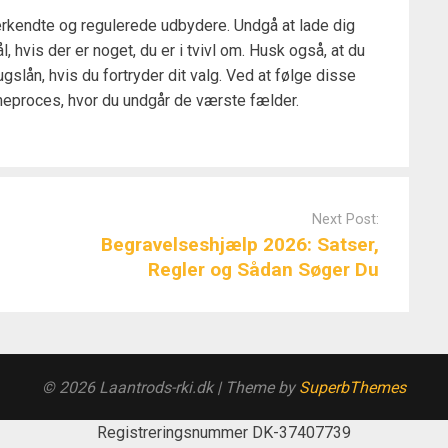
erkendte og regulerede udbydere. Undgå at lade dig
l, hvis der er noget, du er i tvivl om. Husk også, at du
gslån, hvis du fortryder dit valg. Ved at følge disse
åneproces, hvor du undgår de værste fælder.
Next Post:
Begravelseshjælp 2026: Satser,
Regler og Sådan Søger Du
© 2026 Laantrods-rki.dk
| Theme by
SuperbThemes
Registreringsnummer DK-37407739