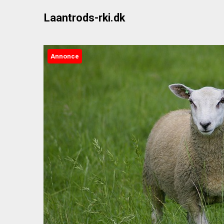
Skip
Laantrods-rki.dk
to
content
Annonce