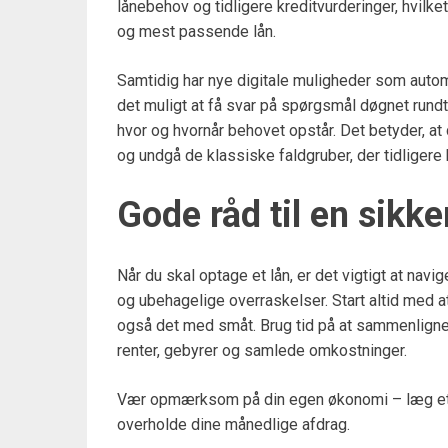
lånebehov og tidligere kreditvurderinger, hvilket
og mest passende lån.
Samtidig har nye digitale muligheder som autom
det muligt at få svar på spørgsmål døgnet rundt
hvor og hvornår behovet opstår. Det betyder, at
og undgå de klassiske faldgruber, der tidligere ha
Gode råd til en sikk
Når du skal optage et lån, er det vigtigt at nav
og ubehagelige overraskelser. Start altid med a
også det med småt. Brug tid på at sammenligne f
renter, gebyrer og samlede omkostninger.
Vær opmærksom på din egen økonomi – læg et re
overholde dine månedlige afdrag.