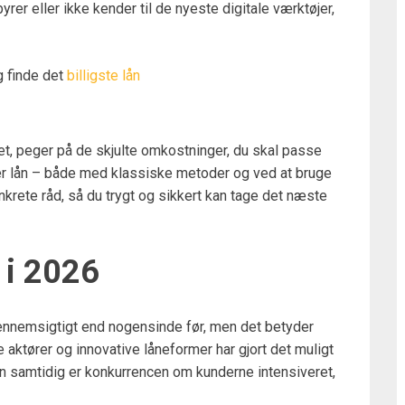
rer eller ikke kender til de nyeste digitale værktøjer,
g finde det
billigste lån
det, peger på de skjulte omkostninger, du skal passe
er lån – både med klassiske metoder og ved at bruge
onkrete råd, så du trygt og sikkert kan tage det næste
 i 2026
gennemsigtigt end nogensinde før, men det betyder
e aktører og innovative låneformer har gjort det muligt
men samtidig er konkurrencen om kunderne intensiveret,