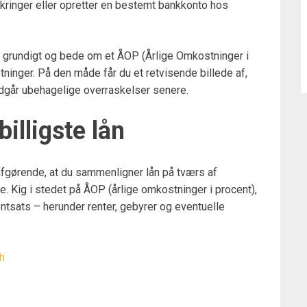
ikringer eller opretter en bestemt bankkonto hos
år grundigt og bede om et ÅOP (Årlige Omkostninger i
ninger. På den måde får du et retvisende billede af,
undgår ubehagelige overraskelser senere.
illigste lån
t afgørende, at du sammenligner lån på tværs af
. Kig i stedet på ÅOP (årlige omkostninger i procent),
ntsats – herunder renter, gebyrer og eventuelle
h