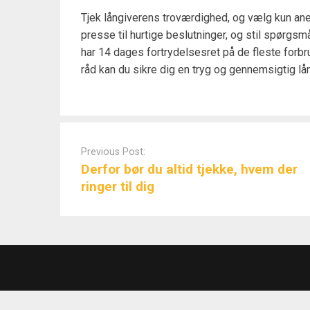
Tjek långiverens troværdighed, og vælg kun an
presse til hurtige beslutninger, og stil spørgsmå
har 14 dages fortrydelsesret på de fleste forbru
råd kan du sikre dig en tryg og gennemsigtig l
Post
navigation
Previous Post:
Derfor bør du altid tjekke, hvem der
ringer til dig