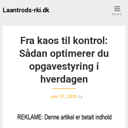
Skip
Laantrods-rki.dk
to
MENU
content
Fra kaos til kontrol:
Sådan optimerer du
opgavestyring i
hverdagen
juni 27, 2025
by